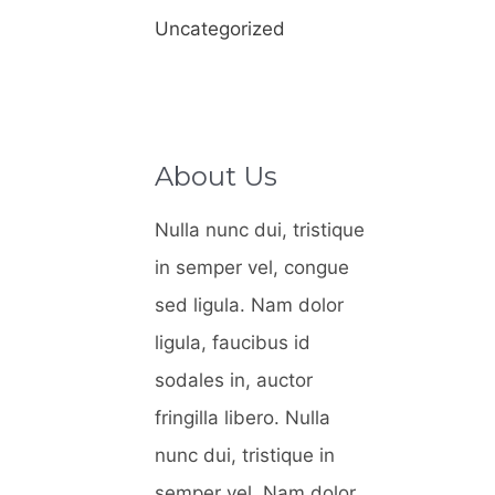
r
Uncategorized
p
o
r
:
About Us
Nulla nunc dui, tristique
in semper vel, congue
sed ligula. Nam dolor
ligula, faucibus id
sodales in, auctor
fringilla libero. Nulla
nunc dui, tristique in
semper vel. Nam dolor