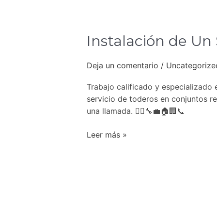
Instalación
de
Instalación de Un
Un
Soporte
de
Deja un comentario
/
Uncategorize
Video
Trabajo calificado y especializado
Wall
servicio de toderos en conjuntos res
una llamada. 👷‍♂️🔧💼🏠🏢📞
Leer más »