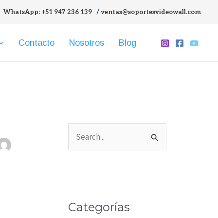
WhatsApp: +51 947 236 139
/
ventas@soportesvideowall.com
Contacto
Nosotros
Blog
B
u
s
c
Categorías
a